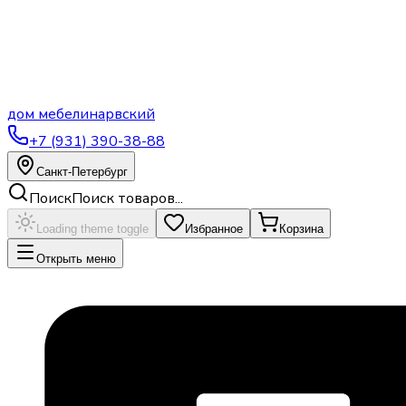
дом
мебели
нарвский
+7 (931) 390-38-88
Санкт-Петербург
Поиск
Поиск товаров...
Loading theme toggle
Избранное
Корзина
Открыть меню