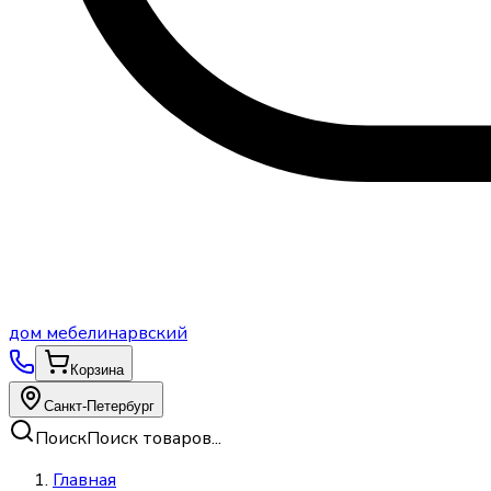
дом
мебели
нарвский
Корзина
Санкт-Петербург
Поиск
Поиск товаров...
Главная