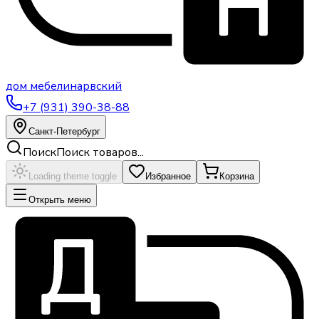
дом
мебели
нарвский
+7 (931) 390-38-88
Санкт-Петербург
Поиск
Поиск товаров...
Loading theme toggle
Избранное
Корзина
Открыть меню