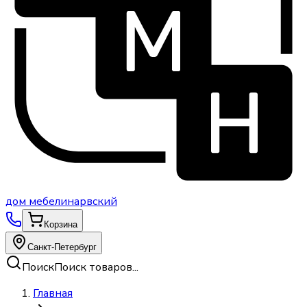
дом
мебели
нарвский
Корзина
Санкт-Петербург
Поиск
Поиск товаров...
Главная