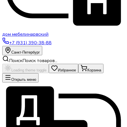
дом
мебели
нарвский
+7 (931) 390-38-88
Санкт-Петербург
Поиск
Поиск товаров...
Loading theme toggle
Избранное
Корзина
Открыть меню