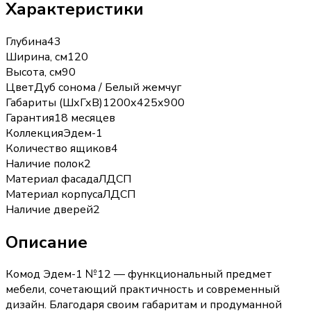
Характеристики
Глубина
43
Ширина, см
120
Высота, см
90
Цвет
Дуб сонома / Белый жемчуг
Габариты (ШхГхВ)
1200х425х900
Гарантия
18 месяцев
Коллекция
Эдем-1
Количество ящиков
4
Наличие полок
2
Материал фасада
ЛДСП
Материал корпуса
ЛДСП
Наличие дверей
2
Описание
Комод Эдем-1 №12 — функциональный предмет
мебели, сочетающий практичность и современный
дизайн. Благодаря своим габаритам и продуманной