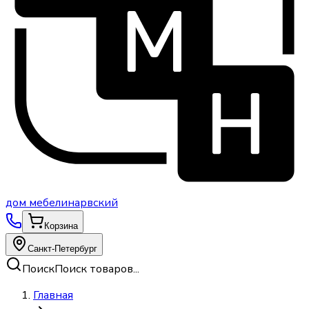
дом
мебели
нарвский
Корзина
Санкт-Петербург
Поиск
Поиск товаров...
Главная