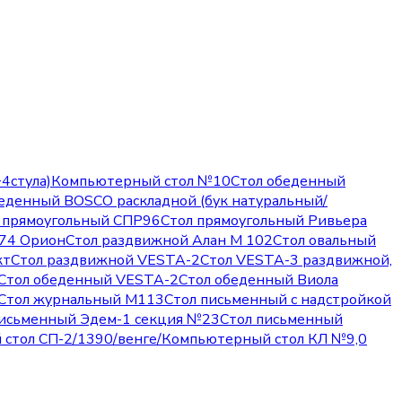
4стула)
Компьютерный стол №10
Стол обеденный
еденный BOSCO раскладной (бук натуральный/
 прямоугольный СПР96
Стол прямоугольный Ривьера
74 Орион
Стол раздвижной Алан М 102
Стол овальный
кт
Стол раздвижной VESTA-2
Стол VESTA-3 раздвижной,
Стол обеденный VESTA-2
Стол обеденный Виола
Стол журнальный М113
Стол письменный с надстройкой
письменный Эдем-1 секция №23
Стол письменный
стол СП-2/1390/венге/
Компьютерный стол КЛ №9,0