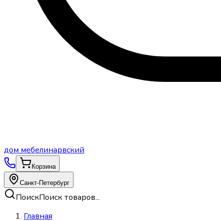
дом
мебели
нарвский
Корзина
Санкт-Петербург
Поиск
Поиск товаров...
Главная