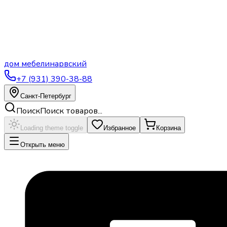
дом
мебели
нарвский
+7 (931) 390-38-88
Санкт-Петербург
Поиск
Поиск товаров...
Loading theme toggle
Избранное
Корзина
Открыть меню