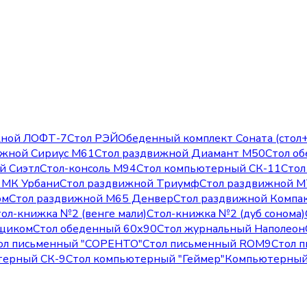
жной ЛОФТ-7
Стол РЭЙ
Обеденный комплект Соната (стол+
ижной Сириус М61
Стол раздвижной Диамант М50
Стол об
й Сиэтл
Стол-консоль М94
Стол компьютерный СК-11
Стол
й МК Урбани
Стол раздвижной Триумф
Стол раздвижной М
ом
Стол раздвижной М65 Денвер
Стол раздвижной Компа
тол-книжка №2 (венге мали)
Стол-книжка №2 (дуб сонома)
ящиком
Стол обеденный 60х90
Стол журнальный Наполеон
ол письменный "СОРЕНТО"
Стол письменный ROM9
Стол 
терный СК-9
Стол компьютерный "Геймер"
Компьютерный 