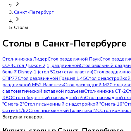
Санкт-Петербург
Столы
Столы
в Санкт-Петербурге
Стол-книжка Лидер
Стол раздвижной Паук
Стол раздви
СО-4
Стол Дижон 2,1, раздвижной
Стол овальный раздв
белый)
Disney-1 (стол 52см+стул пластик)
Стол раздвижно
СПР77
Стол раздвижной Грация 1,45
Стол с надстройко
раздвижной М52 Валенсия
Стол раскладной М20 с ящик
с автоматической вставкой подъема
Стол-книжка СТ-2
С
ЭКО
Стол обеденный раскладной п/н
Стол раскладной с 
"Омега-2"
Стол письменный с надстройкой "Омега-16"
Ст
Сити-51/62
Стол письменный Галактика МС
Стол компью
Загрузка товаров...
Купить
столы
в Санкт-Петербурге