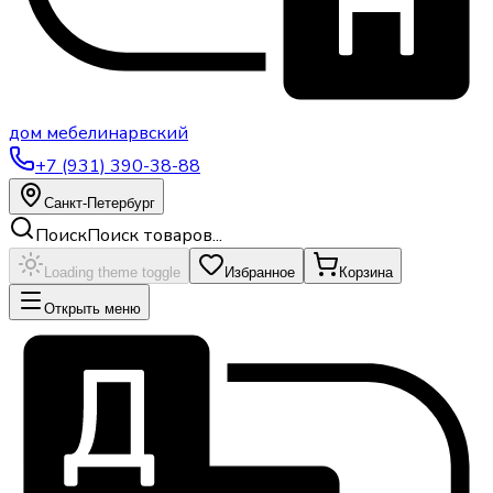
дом
мебели
нарвский
+7 (931) 390-38-88
Санкт-Петербург
Поиск
Поиск товаров...
Loading theme toggle
Избранное
Корзина
Открыть меню