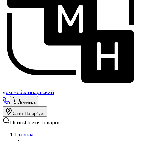
дом
мебели
нарвский
Корзина
Санкт-Петербург
Поиск
Поиск товаров...
Главная