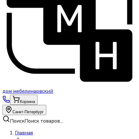
дом
мебели
нарвский
Корзина
Санкт-Петербург
Поиск
Поиск товаров...
Главная