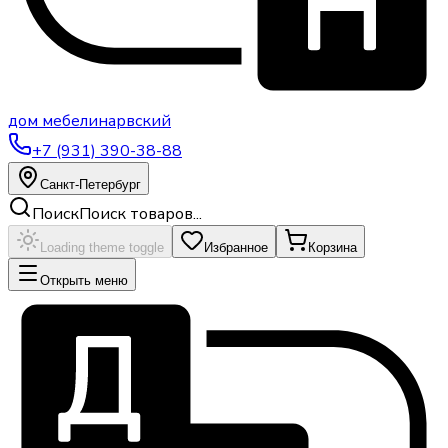
дом
мебели
нарвский
+7 (931) 390-38-88
Санкт-Петербург
Поиск
Поиск товаров...
Loading theme toggle
Избранное
Корзина
Открыть меню