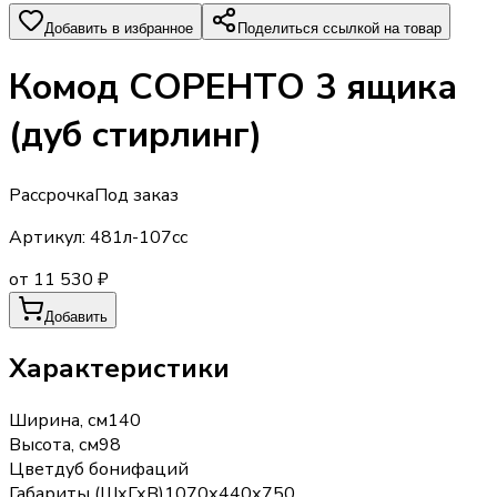
Добавить в избранное
Поделиться ссылкой на товар
Комод СОРЕНТО 3 ящика
(дуб стирлинг)
Рассрочка
Под заказ
Артикул:
481л-107сс
от 11 530 ₽
Добавить
Характеристики
Ширина, см
140
Высота, см
98
Цвет
дуб бонифаций
Габариты (ШхГхВ)
1070х440х750