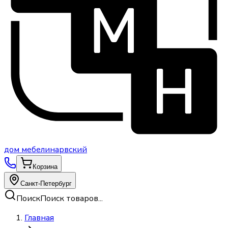
дом
мебели
нарвский
Корзина
Санкт-Петербург
Поиск
Поиск товаров...
Главная