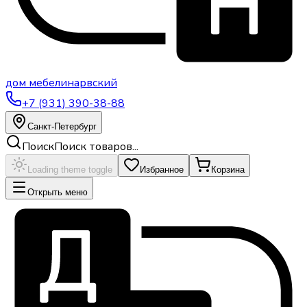
дом
мебели
нарвский
+7 (931) 390-38-88
Санкт-Петербург
Поиск
Поиск товаров...
Loading theme toggle
Избранное
Корзина
Открыть меню