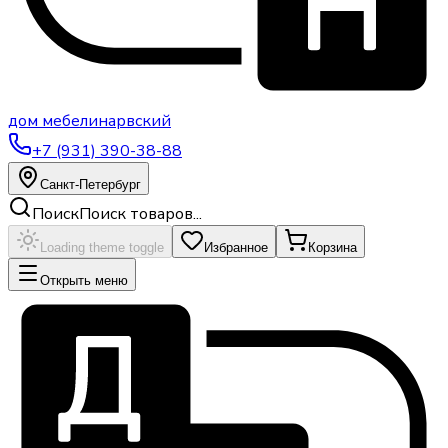
дом
мебели
нарвский
+7 (931) 390-38-88
Санкт-Петербург
Поиск
Поиск товаров...
Loading theme toggle
Избранное
Корзина
Открыть меню