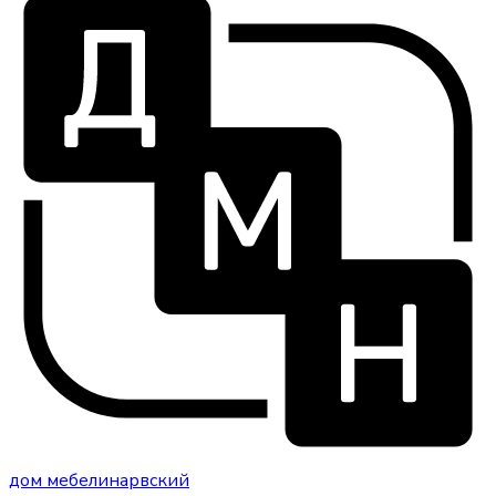
дом
мебели
нарвский