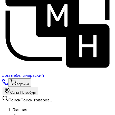
дом
мебели
нарвский
Корзина
Санкт-Петербург
Поиск
Поиск товаров...
Главная