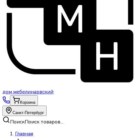
дом
мебели
нарвский
Корзина
Санкт-Петербург
Поиск
Поиск товаров...
Главная