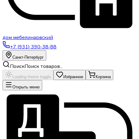
дом
мебели
нарвский
+7 (931) 390-38-88
Санкт-Петербург
Поиск
Поиск товаров...
Loading theme toggle
Избранное
Корзина
Открыть меню