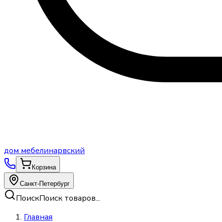
дом
мебели
нарвский
Корзина
Санкт-Петербург
Поиск
Поиск товаров...
Главная