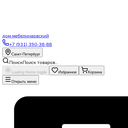
дом
мебели
нарвский
+7 (931) 390-38-88
Санкт-Петербург
Поиск
Поиск товаров...
Loading theme toggle
Избранное
Корзина
Открыть меню