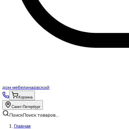
дом
мебели
нарвский
Корзина
Санкт-Петербург
Поиск
Поиск товаров...
Главная