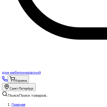
дом
мебели
нарвский
Корзина
Санкт-Петербург
Поиск
Поиск товаров...
Главная