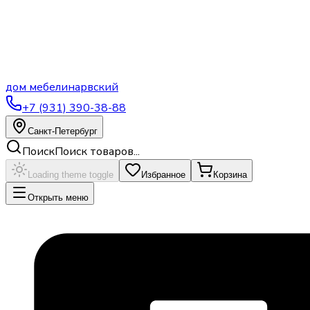
дом
мебели
нарвский
+7 (931) 390-38-88
Санкт-Петербург
Поиск
Поиск товаров...
Loading theme toggle
Избранное
Корзина
Открыть меню