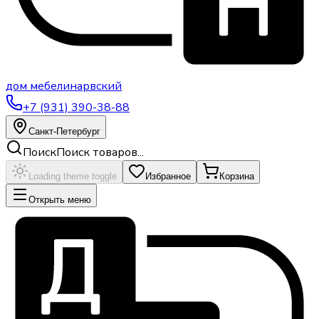
дом
мебели
нарвский
+7 (931) 390-38-88
Санкт-Петербург
Поиск
Поиск товаров...
Loading theme toggle
Избранное
Корзина
Открыть меню