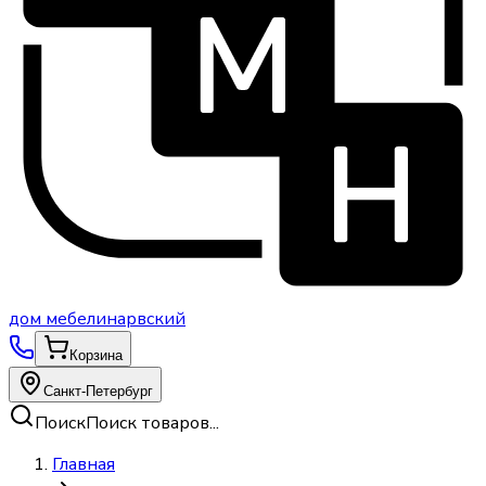
дом
мебели
нарвский
Корзина
Санкт-Петербург
Поиск
Поиск товаров...
Главная