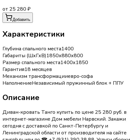
от 25 280 ₽
Добавить
Характеристики
Глубина спального места
1400
Габариты (ШхГхВ)
1850х880х800
Размер спального места
1400х1850
Гарантия
18 месяцев
Механизм трансформации
евро-софа
Наполнение
Независимый пружинный блок + ППУ
Описание
Диван-кровать Танго купить по цене 25 280 руб. в
интернет-магазине Дом мебели Нарвский. Закажи
сегодня с доставкой по Санкт-Петербургу и
Ленинградской области от производителя на сайте
savspb.ru или по ☎ +7 (931) 390 38 88. Услуги сборки.