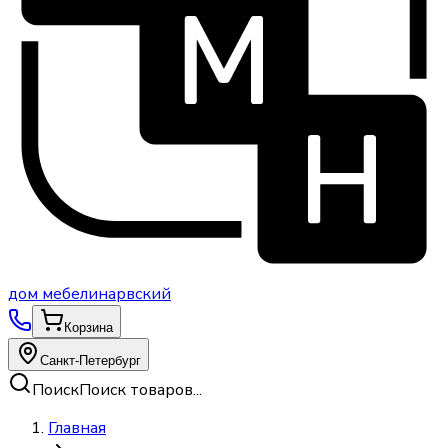
дом
мебели
нарвский
Корзина
Санкт-Петербург
Поиск
Поиск товаров...
Главная