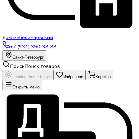
дом
мебели
нарвский
+7 (931) 390-38-88
Санкт-Петербург
Поиск
Поиск товаров...
Loading theme toggle
Избранное
Корзина
Открыть меню