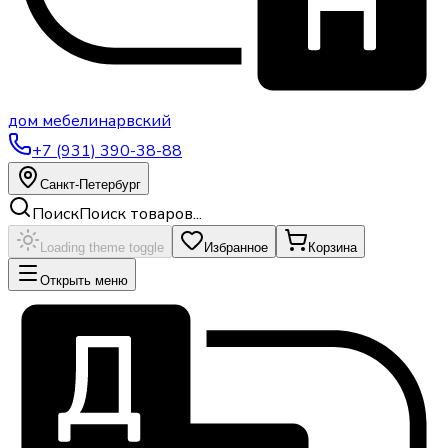
дом
мебели
нарвский
+7 (931) 390-38-88
Санкт-Петербург
Поиск
Поиск товаров...
Loading theme toggle
Избранное
Корзина
Открыть меню