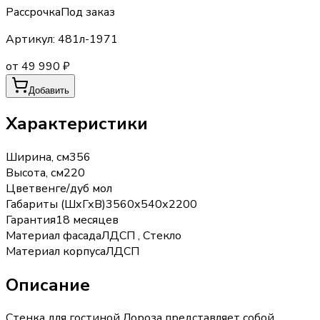
Рассрочка
Под заказ
Артикул:
481л-1971
от 49 990 ₽
Добавить
Характеристики
Ширина, см
356
Высота, см
220
Цвет
венге/дуб мол
Габариты (ШхГхВ)
3560х540х2200
Гарантия
18 месяцев
Материал фасада
ЛДСП , Стекло
Материал корпуса
ЛДСП
Описание
Стенка для гостиной Лороза представляет собой