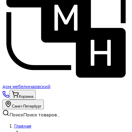
дом
мебели
нарвский
Корзина
Санкт-Петербург
Поиск
Поиск товаров...
Главная