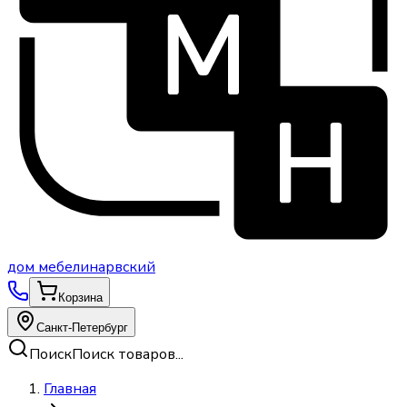
дом
мебели
нарвский
Корзина
Санкт-Петербург
Поиск
Поиск товаров...
Главная