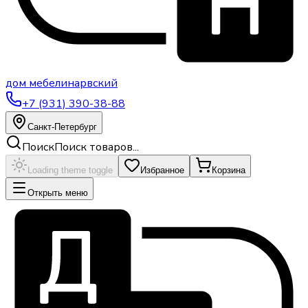
дом
мебели
нарвский
+7 (931) 390-38-88
Санкт-Петербург
Поиск
Поиск товаров...
Loading theme toggle
Избранное
Корзина
Открыть меню