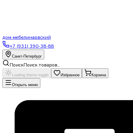
дом
мебели
нарвский
+7 (931) 390-38-88
Санкт-Петербург
Поиск
Поиск товаров...
Loading theme toggle
Избранное
Корзина
Открыть меню