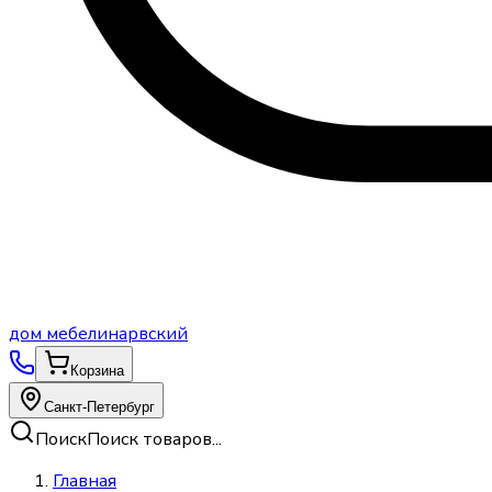
дом
мебели
нарвский
Корзина
Санкт-Петербург
Поиск
Поиск товаров...
Главная