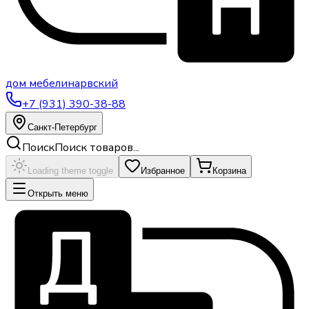
дом
мебели
нарвский
+7 (931) 390-38-88
Санкт-Петербург
Поиск
Поиск товаров...
Loading theme toggle
Избранное
Корзина
Открыть меню