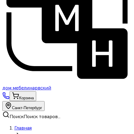
дом
мебели
нарвский
Корзина
Санкт-Петербург
Поиск
Поиск товаров...
Главная