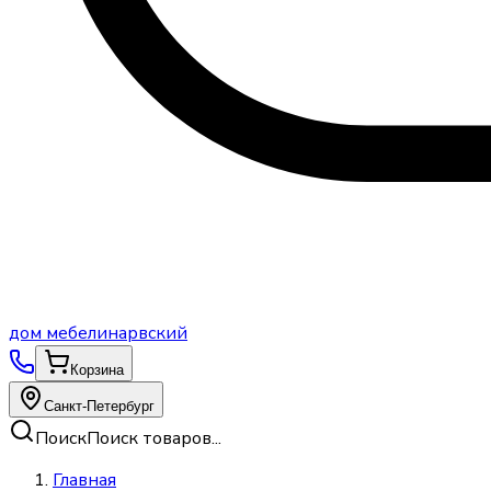
дом
мебели
нарвский
Корзина
Санкт-Петербург
Поиск
Поиск товаров...
Главная