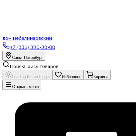
дом
мебели
нарвский
+7 (931) 390-38-88
Санкт-Петербург
Поиск
Поиск товаров...
Loading theme toggle
Избранное
Корзина
Открыть меню