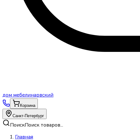
дом
мебели
нарвский
Корзина
Санкт-Петербург
Поиск
Поиск товаров...
Главная