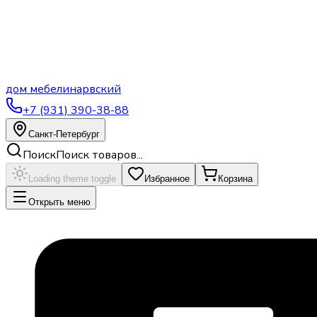
дом
мебели
нарвский
+7 (931) 390-38-88
Санкт-Петербург
Поиск
Поиск товаров...
Loading theme toggle
Избранное
Корзина
Открыть меню