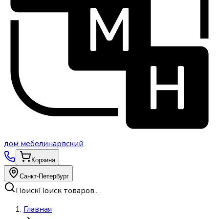
дом
мебели
нарвский
Корзина
Санкт-Петербург
Поиск
Поиск товаров...
Главная