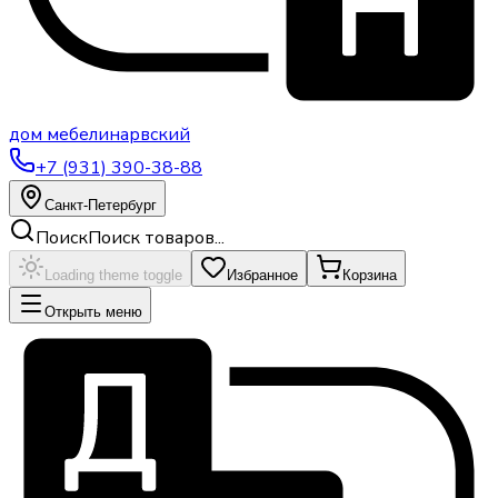
дом
мебели
нарвский
+7 (931) 390-38-88
Санкт-Петербург
Поиск
Поиск товаров...
Loading theme toggle
Избранное
Корзина
Открыть меню