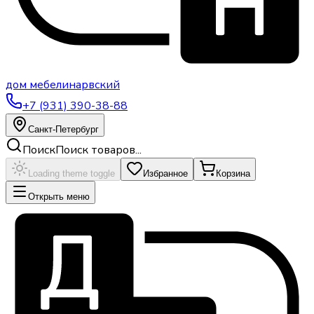
дом
мебели
нарвский
+7 (931) 390-38-88
Санкт-Петербург
Поиск
Поиск товаров...
Loading theme toggle
Избранное
Корзина
Открыть меню