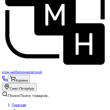
дом
мебели
нарвский
Корзина
Санкт-Петербург
Поиск
Поиск товаров...
Главная