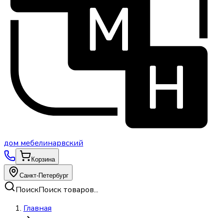
дом
мебели
нарвский
Корзина
Санкт-Петербург
Поиск
Поиск товаров...
Главная