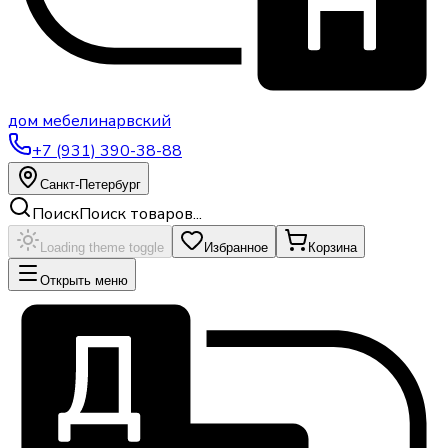
дом
мебели
нарвский
+7 (931) 390-38-88
Санкт-Петербург
Поиск
Поиск товаров...
Loading theme toggle
Избранное
Корзина
Открыть меню