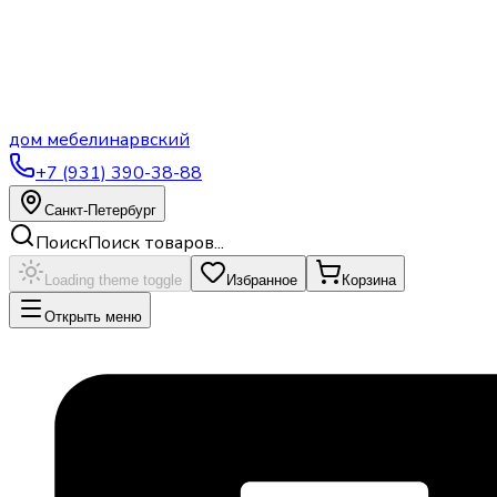
дом
мебели
нарвский
+7 (931) 390-38-88
Санкт-Петербург
Поиск
Поиск товаров...
Loading theme toggle
Избранное
Корзина
Открыть меню