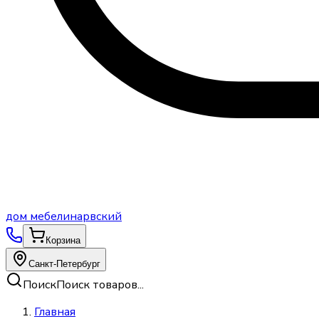
дом
мебели
нарвский
Корзина
Санкт-Петербург
Поиск
Поиск товаров...
Главная