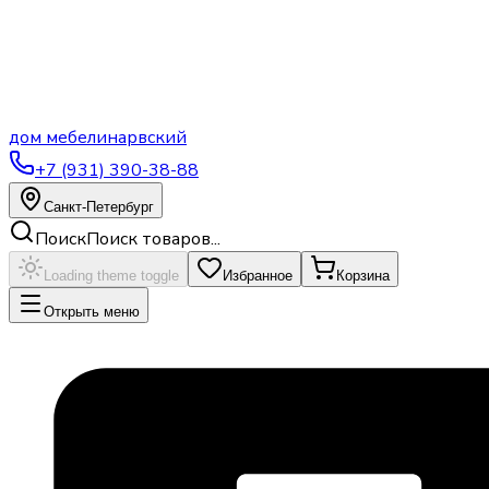
дом
мебели
нарвский
+7 (931) 390-38-88
Санкт-Петербург
Поиск
Поиск товаров...
Loading theme toggle
Избранное
Корзина
Открыть меню