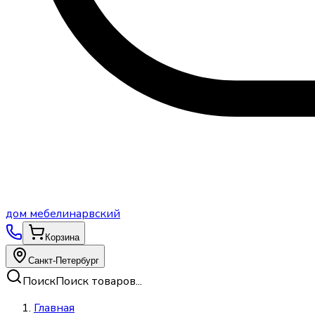
дом
мебели
нарвский
Корзина
Санкт-Петербург
Поиск
Поиск товаров...
Главная