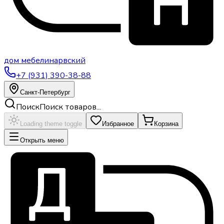
дом
мебели
нарвский
+7 (931) 390-38-88
Санкт-Петербург
Поиск
Поиск товаров...
Loading theme toggle
Избранное
Корзина
Открыть меню