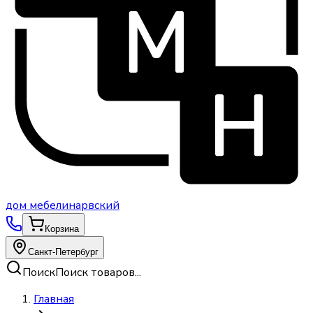
дом
мебели
нарвский
Корзина
Санкт-Петербург
Поиск
Поиск товаров...
Главная