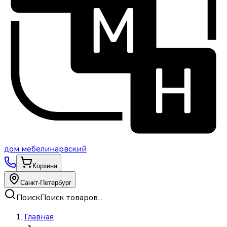
дом
мебели
нарвский
Корзина
Санкт-Петербург
Поиск
Поиск товаров...
Главная