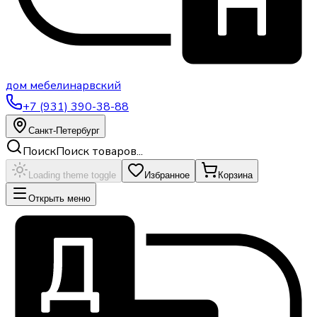
дом
мебели
нарвский
+7 (931) 390-38-88
Санкт-Петербург
Поиск
Поиск товаров...
Loading theme toggle
Избранное
Корзина
Открыть меню