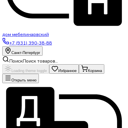
дом
мебели
нарвский
+7 (931) 390-38-88
Санкт-Петербург
Поиск
Поиск товаров...
Loading theme toggle
Избранное
Корзина
Открыть меню