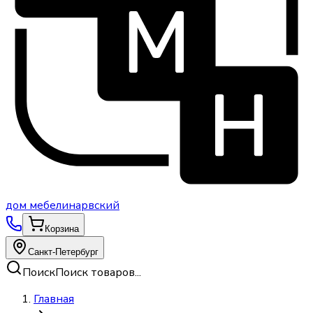
дом
мебели
нарвский
Корзина
Санкт-Петербург
Поиск
Поиск товаров...
Главная