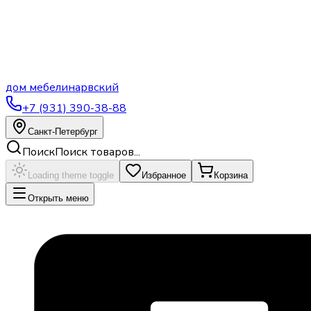
дом
мебели
нарвский
+7 (931) 390-38-88
Санкт-Петербург
Поиск
Поиск товаров...
Loading theme toggle
Избранное
Корзина
Открыть меню