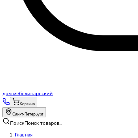
дом
мебели
нарвский
Корзина
Санкт-Петербург
Поиск
Поиск товаров...
Главная