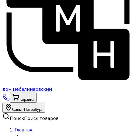
дом
мебели
нарвский
Корзина
Санкт-Петербург
Поиск
Поиск товаров...
Главная