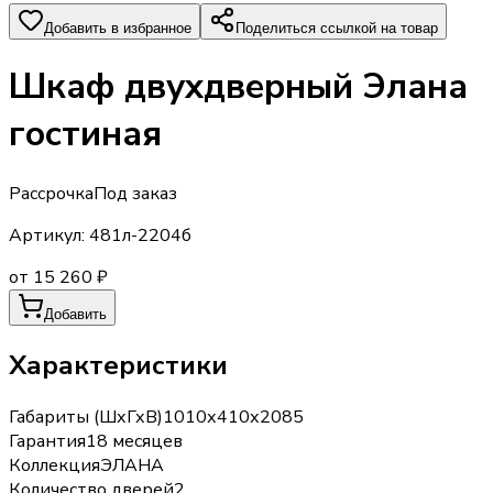
Добавить в избранное
Поделиться ссылкой на товар
Шкаф двухдверный Элана
гостиная
Рассрочка
Под заказ
Артикул:
481л-2204б
от 15 260 ₽
Добавить
Характеристики
Габариты (ШхГхВ)
1010х410х2085
Гарантия
18 месяцев
Коллекция
ЭЛАНА
Количество дверей
2