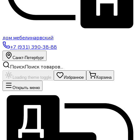
дом
мебели
нарвский
+7 (931) 390-38-88
Санкт-Петербург
Поиск
Поиск товаров...
Loading theme toggle
Избранное
Корзина
Открыть меню