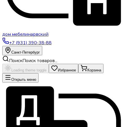
дом
мебели
нарвский
+7 (931) 390-38-88
Санкт-Петербург
Поиск
Поиск товаров...
Loading theme toggle
Избранное
Корзина
Открыть меню