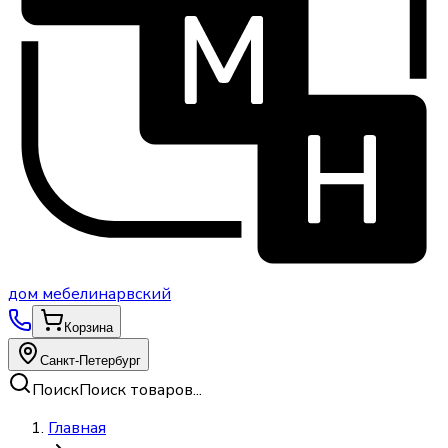
дом
мебели
нарвский
Корзина
Санкт-Петербург
Поиск
Поиск товаров...
Главная