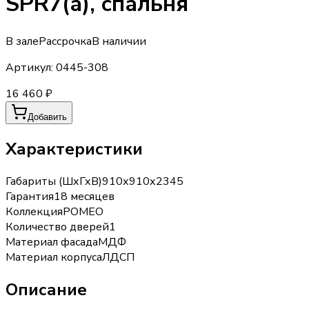
SPR7(а), спальня
В зале
Рассрочка
В наличии
Артикул:
0445-308
16 460 ₽
Добавить
Характеристики
Габариты (ШхГхВ)
910х910х2345
Гарантия
18 месяцев
Коллекция
РОМЕО
Количество дверей
1
Материал фасада
МДФ
Материал корпуса
ЛДСП
Описание