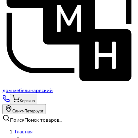
дом
мебели
нарвский
Корзина
Санкт-Петербург
Поиск
Поиск товаров...
Главная