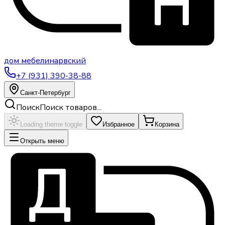
дом
мебели
нарвский
+7 (931) 390-38-88
Санкт-Петербург
Поиск
Поиск товаров...
Loading theme toggle
Избранное
Корзина
Открыть меню