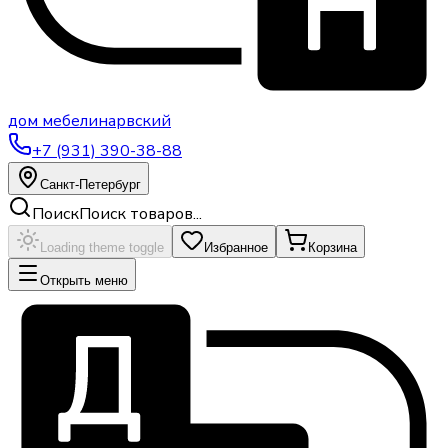
дом
мебели
нарвский
+7 (931) 390-38-88
Санкт-Петербург
Поиск
Поиск товаров...
Loading theme toggle
Избранное
Корзина
Открыть меню