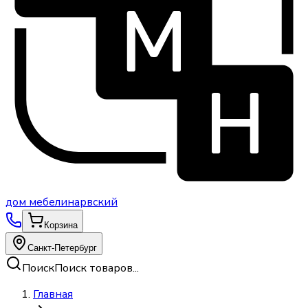
дом
мебели
нарвский
Корзина
Санкт-Петербург
Поиск
Поиск товаров...
Главная