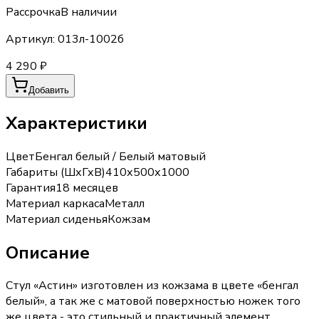
Рассрочка
В наличии
Артикул:
013л-1002б
4 290 ₽
Добавить
Характеристики
Цвет
Бенгал белый / Белый матовый
Габариты (ШхГхВ)
410х500х1000
Гарантия
18 месяцев
Материал каркаса
Металл
Материал сиденья
Кожзам
Описание
Стул «Астин» изготовлен из кожзама в цвете «бенгал
белый», а так же с матовой поверхностью ножек того
же цвета - это стильный и практичный элемент