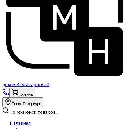
дом
мебели
нарвский
Корзина
Санкт-Петербург
Поиск
Поиск товаров...
Главная