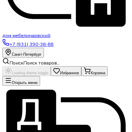
дом
мебели
нарвский
+7 (931) 390-38-88
Санкт-Петербург
Поиск
Поиск товаров...
Loading theme toggle
Избранное
Корзина
Открыть меню