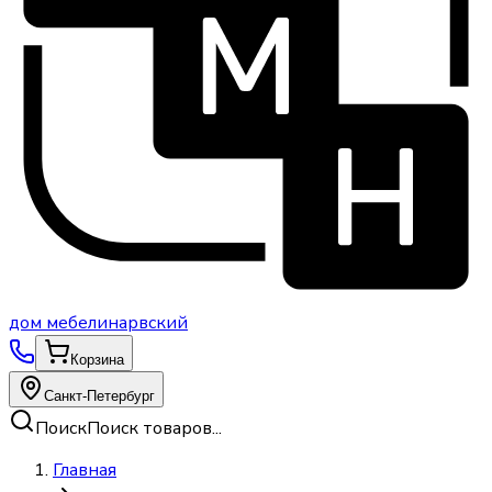
дом
мебели
нарвский
Корзина
Санкт-Петербург
Поиск
Поиск товаров...
Главная