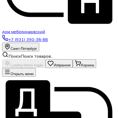
дом
мебели
нарвский
+7 (931) 390-38-88
Санкт-Петербург
Поиск
Поиск товаров...
Loading theme toggle
Избранное
Корзина
Открыть меню