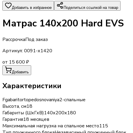
Добавить в избранное
Поделиться ссылкой на товар
Матрас 140х200 Hard EVS
Рассрочка
Под заказ
Артикул:
0091-х1420
от 15 600 ₽
Добавить
Характеристики
Fgabaritortopedosnovaniya
2-спальные
Высота, см
18
Габариты (ШхГхВ)
140х200х180
Гарантия
18 месяцев
Максимальная нагрузка на спальное место
115
Тип пружинного блока
Независимый пружинный блок