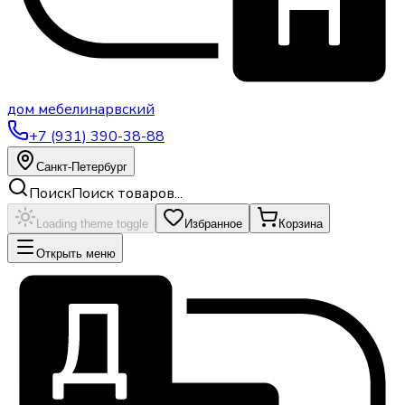
дом
мебели
нарвский
+7 (931) 390-38-88
Санкт-Петербург
Поиск
Поиск товаров...
Loading theme toggle
Избранное
Корзина
Открыть меню