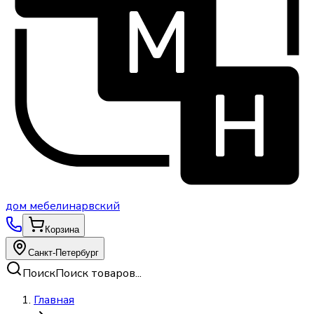
дом
мебели
нарвский
Корзина
Санкт-Петербург
Поиск
Поиск товаров...
Главная