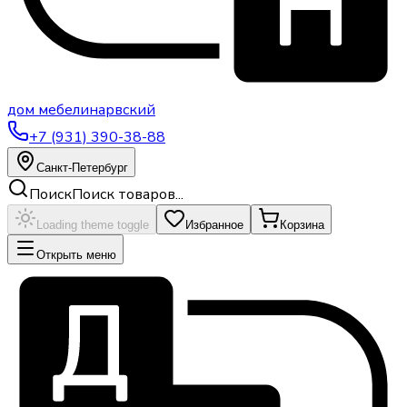
дом
мебели
нарвский
+7 (931) 390-38-88
Санкт-Петербург
Поиск
Поиск товаров...
Loading theme toggle
Избранное
Корзина
Открыть меню