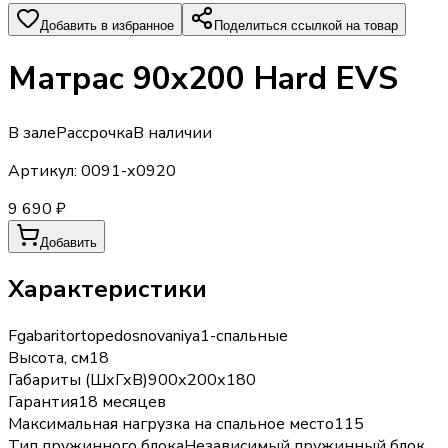
Добавить в избранное
Поделиться ссылкой на товар
Матрас 90х200 Hard EVS
В зале
Рассрочка
В наличии
Артикул:
0091-х0920
9 690 ₽
Добавить
Характеристики
Fgabaritortopedosnovaniya
1-спальные
Высота, см
18
Габариты (ШхГхВ)
900х200х180
Гарантия
18 месяцев
Максимальная нагрузка на спальное место
115
Тип пружинного блока
Независимый пружинный блок