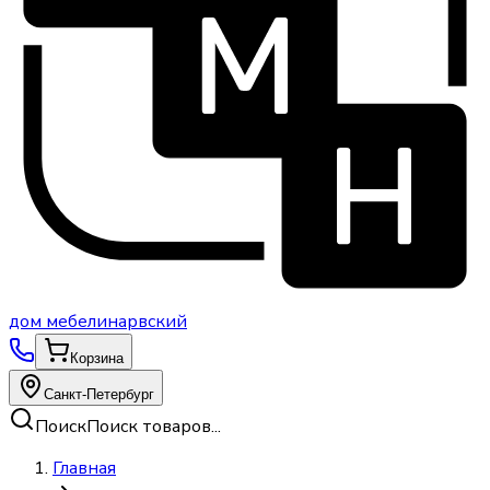
дом
мебели
нарвский
Корзина
Санкт-Петербург
Поиск
Поиск товаров...
Главная