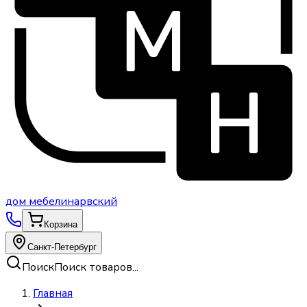
дом
мебели
нарвский
Корзина
Санкт-Петербург
Поиск
Поиск товаров...
Главная