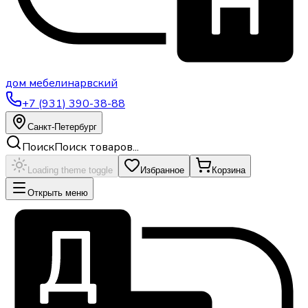
дом
мебели
нарвский
+7 (931) 390-38-88
Санкт-Петербург
Поиск
Поиск товаров...
Loading theme toggle
Избранное
Корзина
Открыть меню