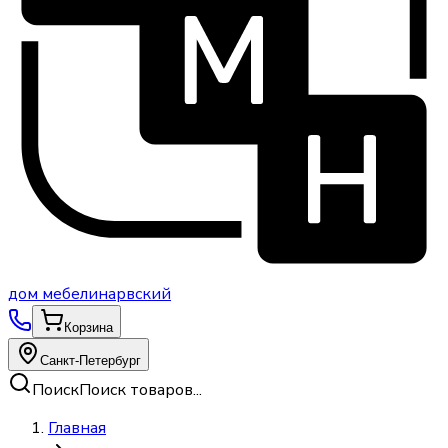
дом
мебели
нарвский
Корзина
Санкт-Петербург
Поиск
Поиск товаров...
Главная