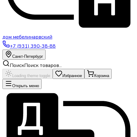
дом
мебели
нарвский
+7 (931) 390-38-88
Санкт-Петербург
Поиск
Поиск товаров...
Loading theme toggle
Избранное
Корзина
Открыть меню