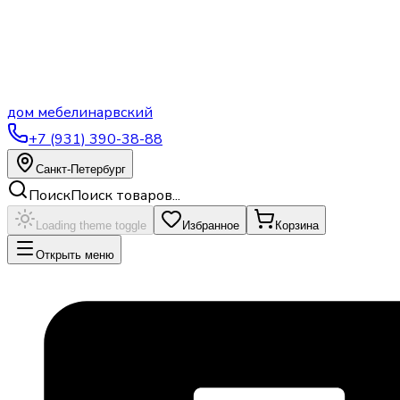
дом
мебели
нарвский
+7 (931) 390-38-88
Санкт-Петербург
Поиск
Поиск товаров...
Loading theme toggle
Избранное
Корзина
Открыть меню