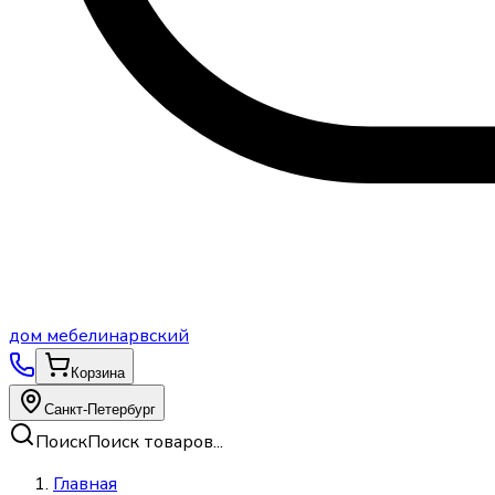
дом
мебели
нарвский
Корзина
Санкт-Петербург
Поиск
Поиск товаров...
Главная