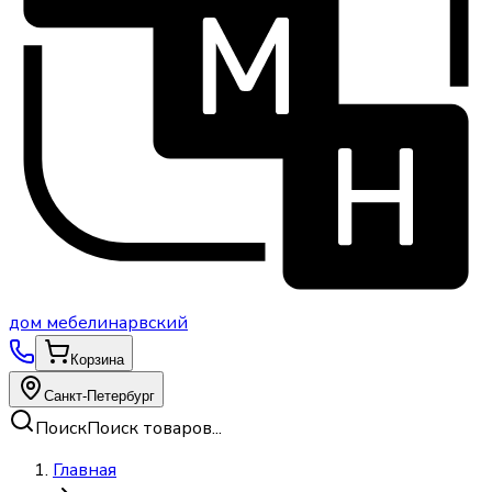
дом
мебели
нарвский
Корзина
Санкт-Петербург
Поиск
Поиск товаров...
Главная