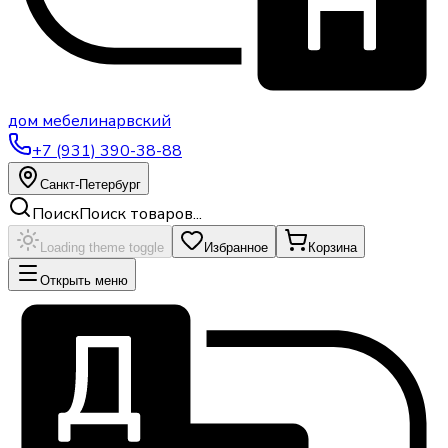
дом
мебели
нарвский
+7 (931) 390-38-88
Санкт-Петербург
Поиск
Поиск товаров...
Loading theme toggle
Избранное
Корзина
Открыть меню