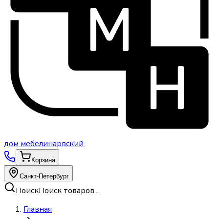
дом
мебели
нарвский
Корзина
Санкт-Петербург
Поиск
Поиск товаров...
Главная