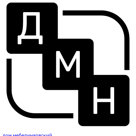
дом
мебели
нарвский