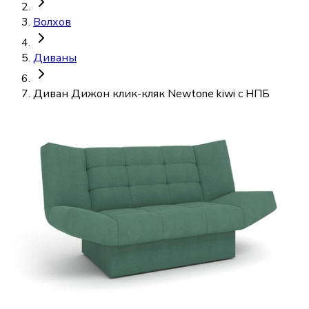
Волхов
Диваны
Диван Дижон клик-кляк Newtonе kiwi c НПБ