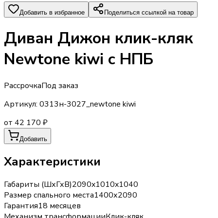
Добавить в избранное
Поделиться ссылкой на товар
Диван Дижон клик-кляк
Newtonе kiwi c НПБ
Рассрочка
Под заказ
Артикул:
0313н-3027_newtonе kiwi
от 42 170 ₽
Добавить
Характеристики
Габариты (ШхГхВ)
2090x1010x1040
Размер спального места
1400х2090
Гарантия
18 месяцев
Механизм трансформации
Клик-кляк