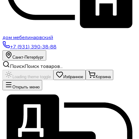
дом
мебели
нарвский
+7 (931) 390-38-88
Санкт-Петербург
Поиск
Поиск товаров...
Loading theme toggle
Избранное
Корзина
Открыть меню