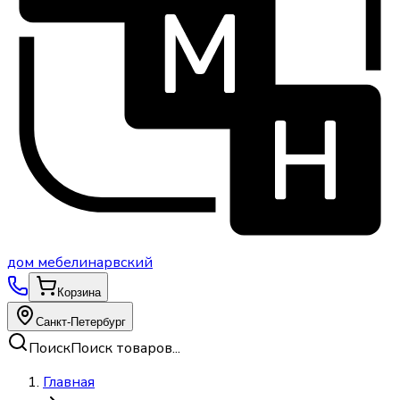
дом
мебели
нарвский
Корзина
Санкт-Петербург
Поиск
Поиск товаров...
Главная