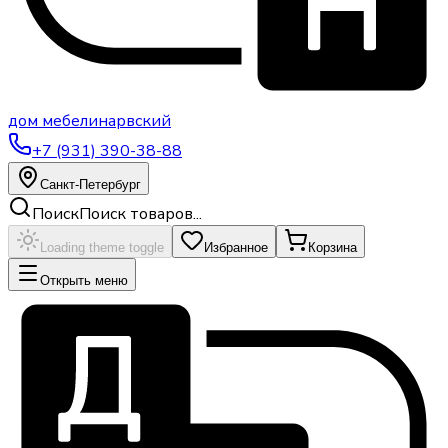
дом
мебели
нарвский
+7 (931) 390-38-88
Санкт-Петербург
Поиск
Поиск товаров...
Loading theme toggle
Избранное
Корзина
Открыть меню