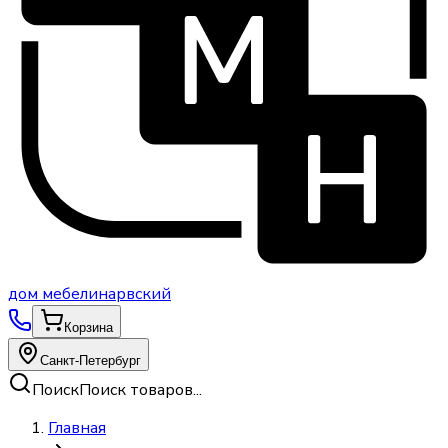
дом
мебели
нарвский
Корзина
Санкт-Петербург
Поиск
Поиск товаров...
Главная