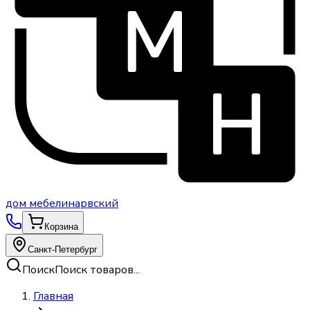
дом
мебели
нарвский
Корзина
Санкт-Петербург
Поиск
Поиск товаров...
Главная