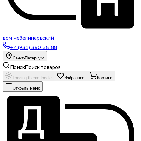
дом
мебели
нарвский
+7 (931) 390-38-88
Санкт-Петербург
Поиск
Поиск товаров...
Loading theme toggle
Избранное
Корзина
Открыть меню