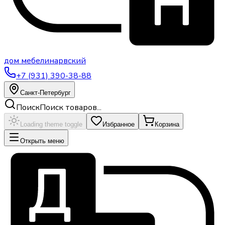
дом
мебели
нарвский
+7 (931) 390-38-88
Санкт-Петербург
Поиск
Поиск товаров...
Loading theme toggle
Избранное
Корзина
Открыть меню