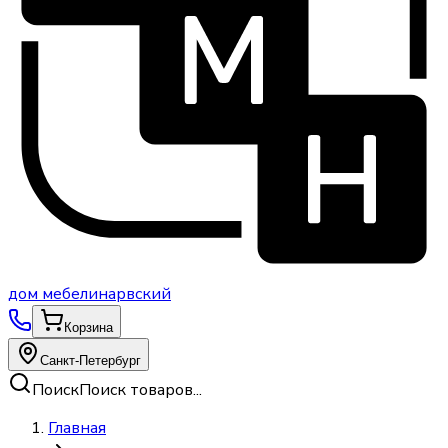
дом
мебели
нарвский
Корзина
Санкт-Петербург
Поиск
Поиск товаров...
Главная