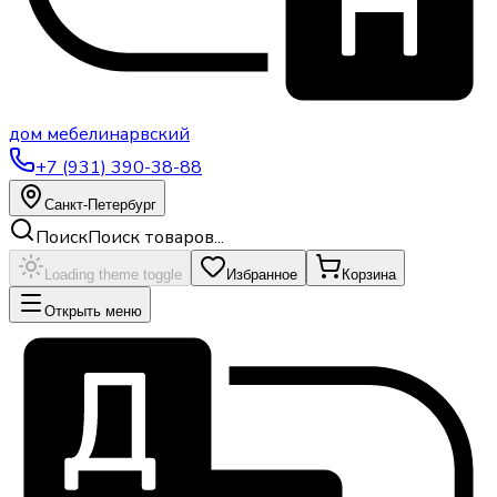
дом
мебели
нарвский
+7 (931) 390-38-88
Санкт-Петербург
Поиск
Поиск товаров...
Loading theme toggle
Избранное
Корзина
Открыть меню