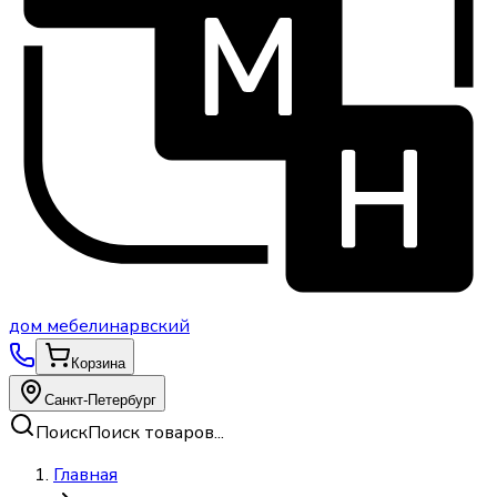
дом
мебели
нарвский
Корзина
Санкт-Петербург
Поиск
Поиск товаров...
Главная