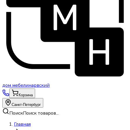
дом
мебели
нарвский
Корзина
Санкт-Петербург
Поиск
Поиск товаров...
Главная