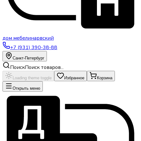
дом
мебели
нарвский
+7 (931) 390-38-88
Санкт-Петербург
Поиск
Поиск товаров...
Loading theme toggle
Избранное
Корзина
Открыть меню