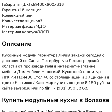
Габариты (ШхГхВ)
400х600х816
Гарантия
18 месяцев
Коллекция
Лилия
Количество ящиков
3
Материал фасада
МДФ
Материал корпуса
ЛДСП
Описание
Кухонные модули гарнитура Лилия закажи сегодня с
доставкой по Санкт-Петербургу и Ленинградской
области от производителя в интернет-магазине
мебели Дом мебели Нарвский. Кухонный гарнитур
ЛИЛИЯ Н3Я400 Стол 40 со столешницей и 3 ящиками в
цвете Кастилло / Кашемир купить по цене 8 150 руб. на
сайте savspb.ru или по ☎ +7 (931) 390 38 88.
Купить
модульные кухни
в Волхове
Магазин мебели «
Дом Мебели Нарвский
»
в Волхове
—