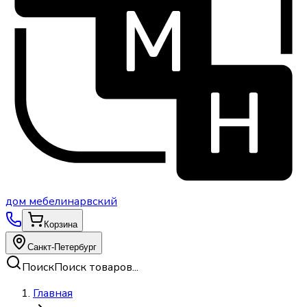
дом
мебели
нарвский
Корзина
Санкт-Петербург
Поиск
Поиск товаров...
Главная