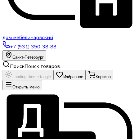
дом
мебели
нарвский
+7 (931) 390-38-88
Санкт-Петербург
Поиск
Поиск товаров...
Loading theme toggle
Избранное
Корзина
Открыть меню