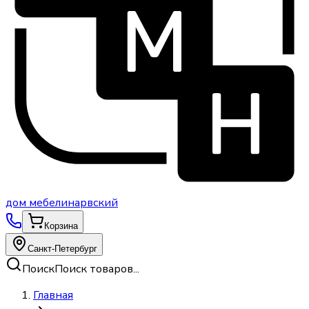
дом
мебели
нарвский
Корзина
Санкт-Петербург
Поиск
Поиск товаров...
Главная