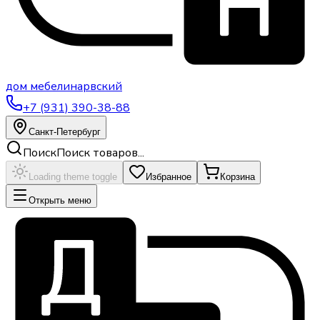
дом
мебели
нарвский
+7 (931) 390-38-88
Санкт-Петербург
Поиск
Поиск товаров...
Loading theme toggle
Избранное
Корзина
Открыть меню